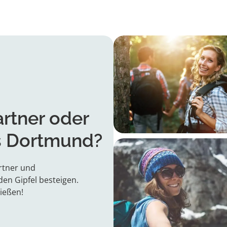
rtner oder
 Dortmund?
rtner und
en Gipfel besteigen.
ießen!