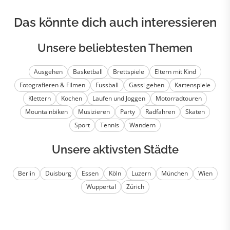
Das könnte dich auch interessieren
Unsere beliebtesten Themen
Ausgehen
Basketball
Brettspiele
Eltern mit Kind
Fotografieren & Filmen
Fussball
Gassi gehen
Kartenspiele
Klettern
Kochen
Laufen und Joggen
Motorradtouren
Mountainbiken
Musizieren
Party
Radfahren
Skaten
Sport
Tennis
Wandern
Unsere aktivsten Städte
Berlin
Duisburg
Essen
Köln
Luzern
München
Wien
Wuppertal
Zürich