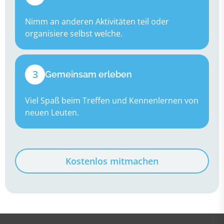
Nimm an anderen Aktivitäten teil oder
organisiere selbst welche.
3
Gemeinsam erleben
Viel Spaß beim Treffen und Kennenlernen von
neuen Leuten.
Kostenlos mitmachen