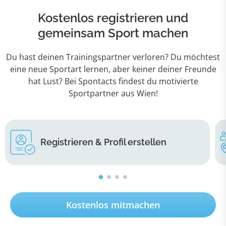
Kostenlos registrieren und
gemeinsam Sport machen
Du hast deinen Trainingspartner verloren? Du möchtest
eine neue Sportart lernen, aber keiner deiner Freunde
hat Lust? Bei Spontacts findest du motivierte
Sportpartner aus Wien!
Registrieren & Profil erstellen
Kostenlos mitmachen