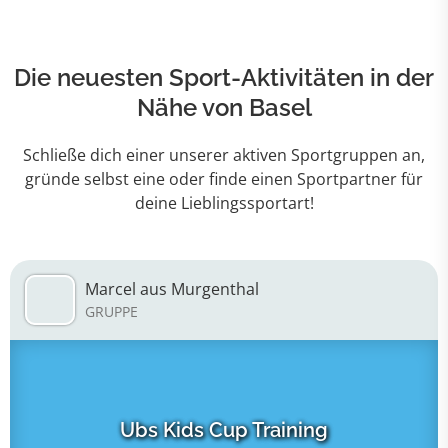
Die neuesten Sport-Aktivitäten in der
Nähe von Basel
Schließe dich einer unserer aktiven Sportgruppen an,
gründe selbst eine oder finde einen Sportpartner für
deine Lieblingssportart!