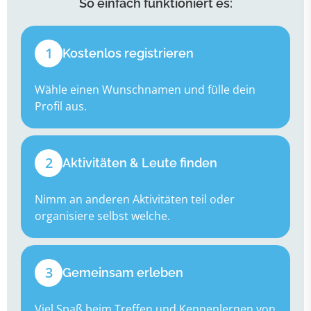
So einfach funktioniert es:
1
Kostenlos registrieren
Wähle einen Wunschnamen und fülle dein
Profil aus.
2
Aktivitäten & Leute finden
Nimm an anderen Aktivitäten teil oder
organisiere selbst welche.
3
Gemeinsam erleben
Viel Spaß beim Treffen und Kennenlernen von