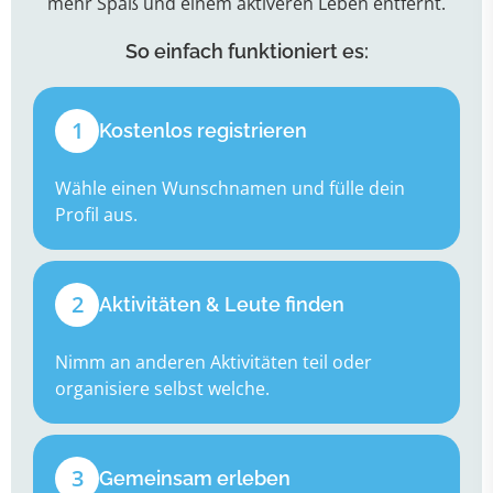
mehr Spaß und einem aktiveren Leben entfernt.
So einfach funktioniert es:
1
Kostenlos registrieren
Wähle einen Wunschnamen und fülle dein
Profil aus.
2
Aktivitäten & Leute finden
Nimm an anderen Aktivitäten teil oder
organisiere selbst welche.
3
Gemeinsam erleben