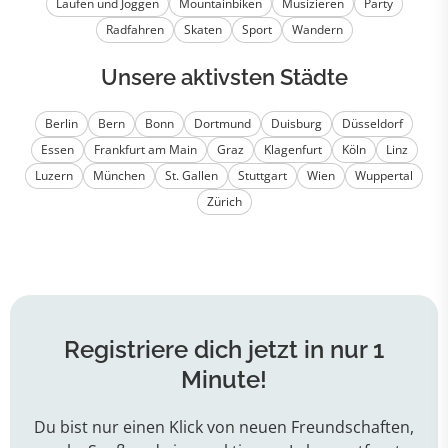
Laufen und Joggen
Mountainbiken
Musizieren
Party
Radfahren
Skaten
Sport
Wandern
Unsere aktivsten Städte
Berlin
Bern
Bonn
Dortmund
Duisburg
Düsseldorf
Essen
Frankfurt am Main
Graz
Klagenfurt
Köln
Linz
Luzern
München
St. Gallen
Stuttgart
Wien
Wuppertal
Zürich
Registriere dich jetzt in nur 1
Minute!
Du bist nur einen Klick von neuen Freundschaften,