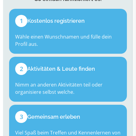
1
Kostenlos registrieren
Wähle einen Wunschnamen und fülle dein
Profil aus.
2
Aktivitäten & Leute finden
Nimm an anderen Aktivitäten teil oder
organisiere selbst welche.
3
Gemeinsam erleben
Viel Spaß beim Treffen und Kennenlernen von