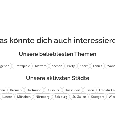
as könnte dich auch interessier
Unsere beliebtesten Themen
sgehen
Brettspiele
Klettern
Kochen
Party
Sport
Tennis
Wand
Unsere aktivsten Städte
onn
Bremen
Dortmund
Duisburg
Düsseldorf
Essen
Frankfurt 
Luzern
München
Nürnberg
Salzburg
St. Gallen
Stuttgart
Wie