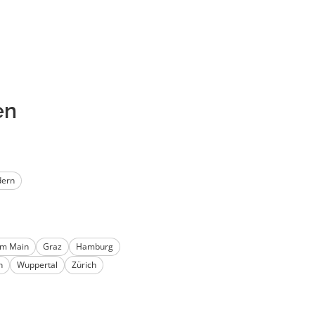
en
ern
am Main
Graz
Hamburg
n
Wuppertal
Zürich