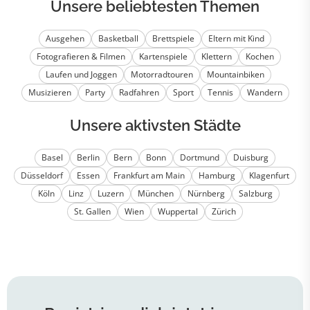
Unsere beliebtesten Themen
Ausgehen
Basketball
Brettspiele
Eltern mit Kind
Fotografieren & Filmen
Kartenspiele
Klettern
Kochen
Laufen und Joggen
Motorradtouren
Mountainbiken
Musizieren
Party
Radfahren
Sport
Tennis
Wandern
Unsere aktivsten Städte
Basel
Berlin
Bern
Bonn
Dortmund
Duisburg
Düsseldorf
Essen
Frankfurt am Main
Hamburg
Klagenfurt
Köln
Linz
Luzern
München
Nürnberg
Salzburg
St. Gallen
Wien
Wuppertal
Zürich