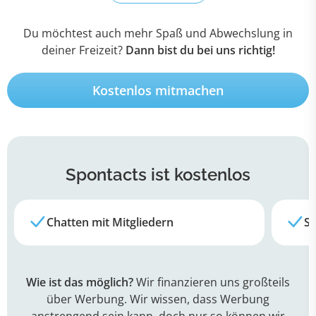
Du möchtest auch mehr Spaß und Abwechslung in
deiner Freizeit?
Dann bist du bei uns richtig!
Kostenlos mitmachen
Spontacts
ist kostenlos
Chatten mit Mitgliedern
Su
Wie ist das möglich?
Wir finanzieren uns großteils
über Werbung. Wir wissen, dass Werbung
anstrengend sein kann, doch nur so können wir