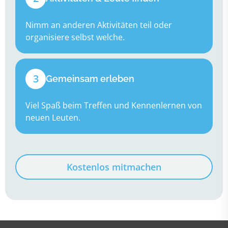
Nimm an anderen Aktivitäten teil oder
organisiere selbst welche.
3
Gemeinsam erleben
Viel Spaß beim Treffen und Kennenlernen von
neuen Leuten.
Kostenlos mitmachen