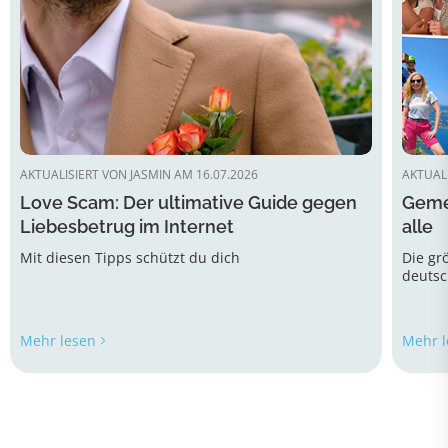
AKTUALISIERT VON JASMIN AM 16.07.2026
AKTUALI
Love Scam: Der ultimative Guide gegen
Gemei
Liebesbetrug im Internet
alle
Mit diesen Tipps schützt du dich
Die gr
deutsc
entwic
Mehr lesen
Mehr l