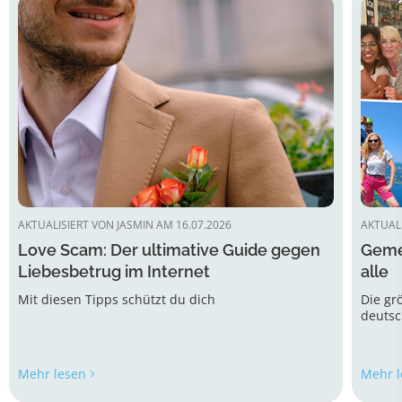
AKTUALISIERT VON JASMIN AM 16.07.2026
AKTUALI
Love Scam: Der ultimative Guide gegen
Gemei
Liebesbetrug im Internet
alle
Mit diesen Tipps schützt du dich
Die gr
deutsc
entwic
Mehr lesen
Mehr l