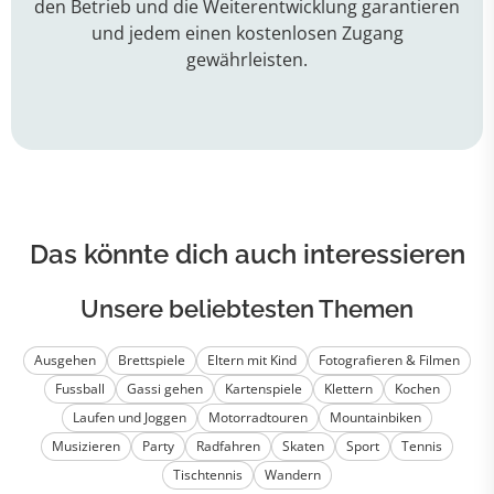
den Betrieb und die Weiterentwicklung garantieren
und jedem einen kostenlosen Zugang
gewährleisten.
Das könnte dich auch interessieren
Unsere beliebtesten Themen
Ausgehen
Brettspiele
Eltern mit Kind
Fotografieren & Filmen
Fussball
Gassi gehen
Kartenspiele
Klettern
Kochen
Laufen und Joggen
Motorradtouren
Mountainbiken
Musizieren
Party
Radfahren
Skaten
Sport
Tennis
Tischtennis
Wandern